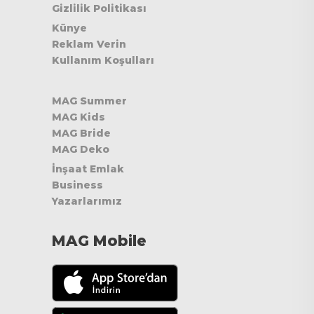
Gizlilik Politikası
Künye
Reklam Verin
Kullanım Koşulları
MAG Summer
MAG Kids
MAG Bride
MAG Deko
İnşaat Emlak
Business
Yazarlarımız
MAG Mobile