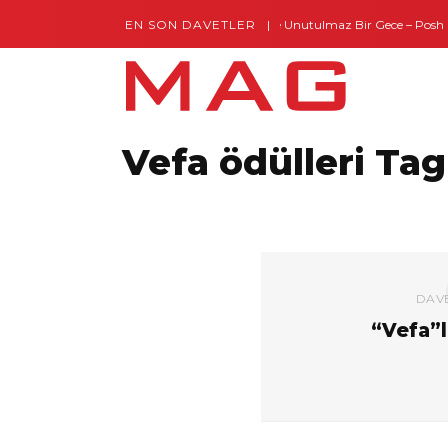
EN SON DAVETLER
Gaziantep’te Unutulmaz Bir Gece – Posh an
Vefa ödülleri Tag
DAV
“Vefa”l