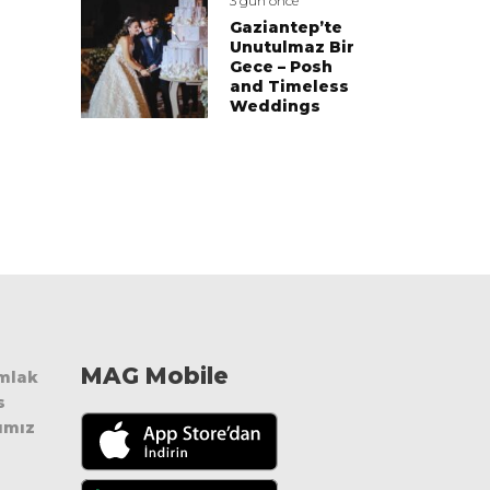
3 gün önce
Gaziantep’te
Unutulmaz Bir
Gece – Posh
and Timeless
Weddings
MAG Mobile
Emlak
s
ımız