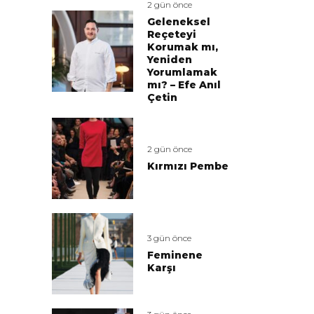
2 gün önce
Geleneksel
Reçeteyi
Korumak mı,
Yeniden
Yorumlamak
mı? – Efe Anıl
Çetin
2 gün önce
Kırmızı Pembe
3 gün önce
Feminene
Karşı