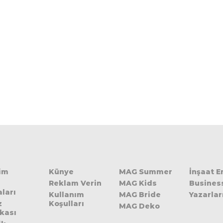
şim
Künye
MAG Summer
İnşaat 
Reklam Verin
MAG Kids
Busines
ları
Kullanım
MAG Bride
Yazarlar
z
Koşulları
MAG Deko
ikası