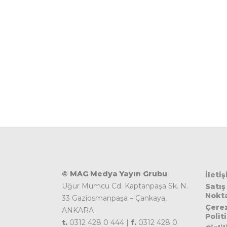
© MAG Medya Yayın Grubu
İleti
Uğur Mumcu Cd. Kaptanpaşa Sk. N.
Satış
Nokta
33 Gaziosmanpaşa – Çankaya,
Çere
ANKARA
Polit
t.
0312 428 0 444 |
f.
0312 428 0