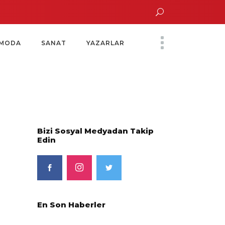
n Altın Saatinde Özel Davet
Yoko Ono Sergisi Özel Bir Davetle Açıldı
Mo
MODA
SANAT
YAZARLAR
Bizi Sosyal Medyadan Takip
Edin
En Son Haberler