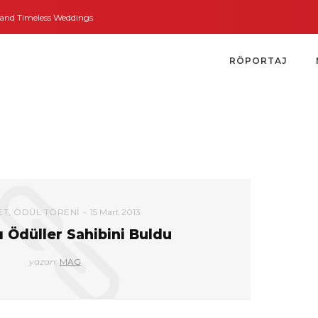
d Timeless Weddings
Bodrum’dan İngiltere’ye Kısa Bir Yolculuk
Bodrum’u
RÖPORTAJ
ET
,
ÖDÜL TÖRENI
15 Mart 2013
ı Ödüller Sahibini Buldu
yazan:
MAG