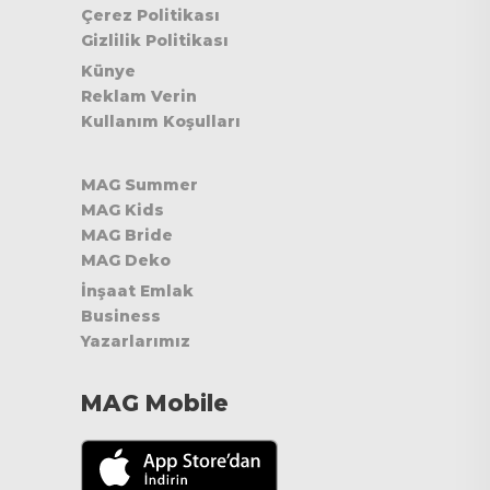
Çerez Politikası
Gizlilik Politikası
Künye
Reklam Verin
Kullanım Koşulları
MAG Summer
MAG Kids
MAG Bride
MAG Deko
İnşaat Emlak
Business
Yazarlarımız
MAG Mobile