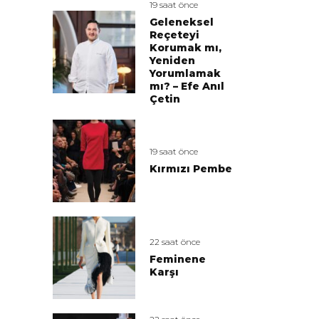
19 saat önce
Geleneksel
Reçeteyi
Korumak mı,
Yeniden
Yorumlamak
mı? – Efe Anıl
Çetin
19 saat önce
Kırmızı Pembe
22 saat önce
Feminene
Karşı