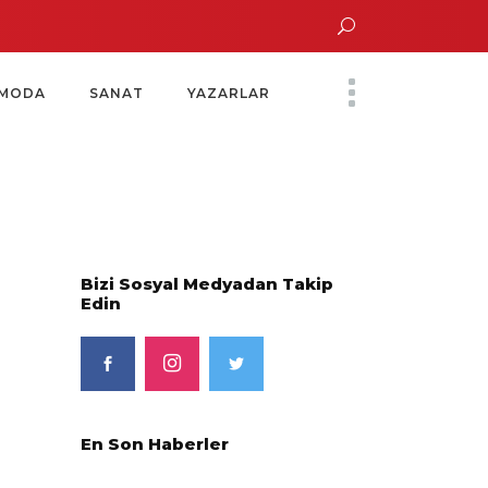
un Altın Saatinde Özel Davet
Yoko Ono Sergisi Özel Bir Davetle Açıldı
M
MODA
SANAT
YAZARLAR
Bizi Sosyal Medyadan Takip
Edin
En Son Haberler