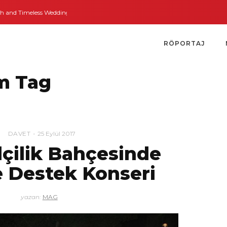
nd Timeless Weddings
Bodrum’dan İngiltere’ye Kısa Bir Yolculuk
Bodrum’
RÖPORTAJ
m Tag
DAVET
25 Eylül 2017
çilik Bahçesinde
e Destek Konseri
yazan:
MAG