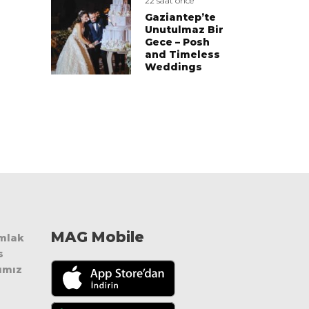
22 saat önce
Gaziantep’te
Unutulmaz Bir
Gece – Posh
and Timeless
Weddings
MAG Mobile
Emlak
s
ımız