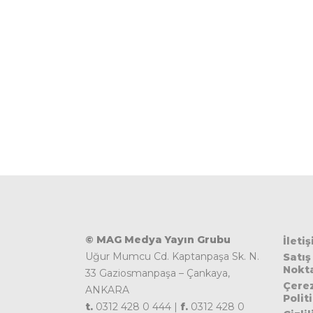
© MAG Medya Yayın Grubu
İleti
Uğur Mumcu Cd. Kaptanpaşa Sk. N.
Satış
Nokta
33 Gaziosmanpaşa – Çankaya,
Çere
ANKARA
Polit
t.
0312 428 0 444 |
f.
0312 428 0