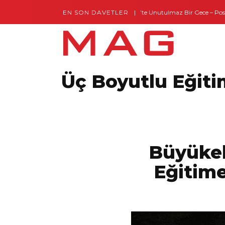
EN SON DAVETLER
Gaziantep’te Unutulmaz Bir Gece – Posh a
Üç Boyutlu Eğiti
Büyükel
Eğitim