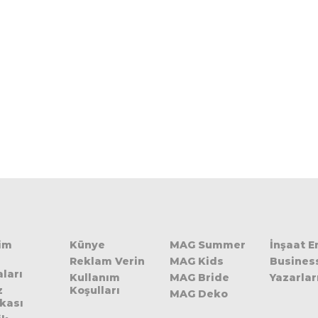
şim
Künye
MAG Summer
İnşaat 
Reklam Verin
MAG Kids
Busines
ları
Kullanım
MAG Bride
Yazarlar
z
Koşulları
MAG Deko
ikası