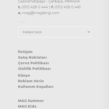
Gaziosmanpaşa – Çankaya, ANKARA
t.
0312 428 0 444 |
f.
0312 428 0 445
e.
mag@magdergi.com
Kategoriler
İletişim
Satış Noktaları
Çerez Politikası
Gizlilik Politikası
Künye
Reklam Verin
Kullanım Koşulları
MAG Summer
MAG Kids