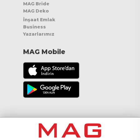
MAG Bride
MAG Deko
İnşaat Emlak
Business
Yazarlarımız
MAG Mobile