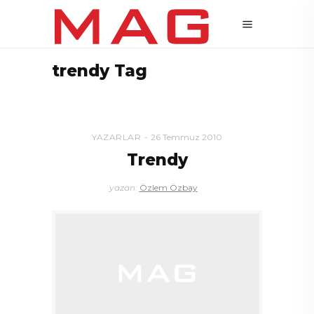
trendy Tag
YAZARLAR
26 Temmuz 2010
Trendy
yazan:
Özlem Özbay