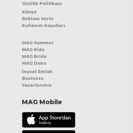
Gizlilik Politikası
Künye
Reklam Verin
Kullanım Koşulları
MAG Summer
MAG Kids
MAG Bride
MAG Deko
İnşaat Emlak
Business
Yazarlarımız
MAG Mobile