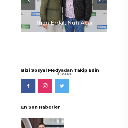
İlhan Erdal, Nuh Acar
Ade
Bizi Sosyal Medyadan Takip Edin
DEVAMI
Al
Aykoç
Abd
En Son Haberler