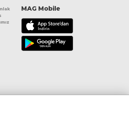
MAG Mobile
Emlak
s
ımız