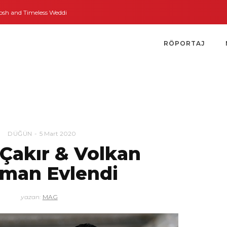
 Timeless Weddings
Bodrum’dan İngiltere’ye Kısa Bir Yolculuk
Bodrum’un
RÖPORTAJ
DÜĞÜN
5 Mart 2020
 Çakır & Volkan
man Evlendi
yazan:
MAG