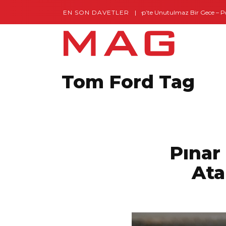
EN SON DAVETLER
Gaziantep’te Unutulmaz Bir Gece – Posh and
Tom Ford Tag
Pınar
Ata