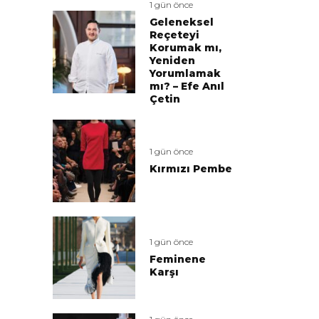
1 gün önce
Geleneksel
Reçeteyi
Korumak mı,
Yeniden
Yorumlamak
mı? – Efe Anıl
Çetin
1 gün önce
Kırmızı Pembe
1 gün önce
Feminene
Karşı