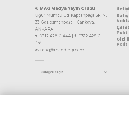
© MAG Medya Yayın Grubu
İleti
Uğur Mumcu Cd. Kaptanpaşa Sk. N.
Satış
Nokta
33 Gaziosmanpaşa – Çankaya,
Çere
ANKARA
Polit
t.
0312 428 0 444 |
f.
0312 428 0
Gizlil
445
Polit
e.
mag@magdergi.com
Kategoriler