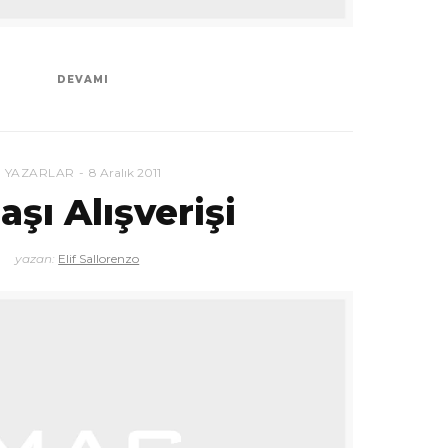
DEVAMI
YAZARLAR
8 Aralık 2011
aşı Alışverişi
yazan:
Elif Sallorenzo