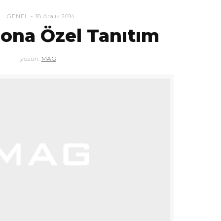
GENEL
18 Aralık 2014
zona Özel Tanıtım
yazan:
MAG