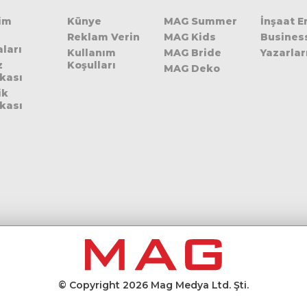
şim
Künye
MAG Summer
İnşaat 
Reklam Verin
MAG Kids
Busines
ları
Kullanım
MAG Bride
Yazarlar
z
Koşulları
MAG Deko
ikası
ik
ikası
© Copyright 2026 Mag Medya Ltd. Şti.