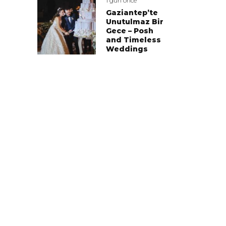
1 gün önce
Gaziantep’te
Unutulmaz Bir
Gece – Posh
and Timeless
Weddings
Pınar-Volkan Ataman