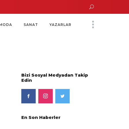
 Altın Saatinde Özel Davet
Yoko Ono Sergisi Özel Bir Davetle Açıldı
Mon
MODA
SANAT
YAZARLAR
Bizi Sosyal Medyadan Takip
Edin
En Son Haberler