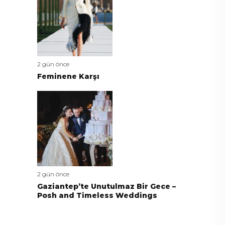
2 gün önce
Feminene Karşı
2 gün önce
Gaziantep’te Unutulmaz Bir Gece –
Posh and Timeless Weddings