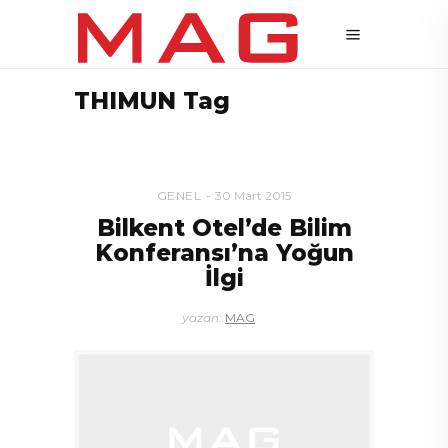
THIMUN Tag
GENEL
30 Mart 2015
Bilkent Otel’de Bilim
Konferansı’na Yoğun
İlgi
yazan:
MAG