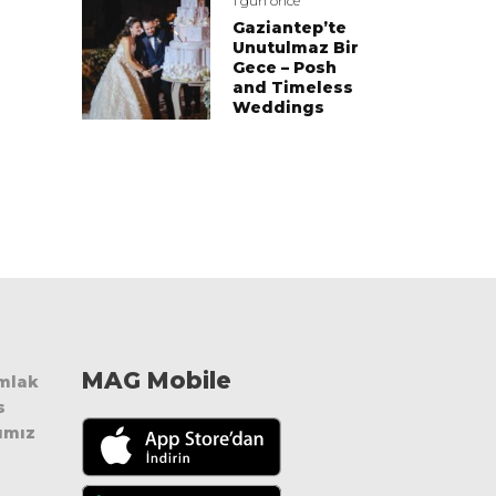
1 gün önce
Gaziantep’te
Unutulmaz Bir
Gece – Posh
and Timeless
Weddings
MAG Mobile
Emlak
s
ımız