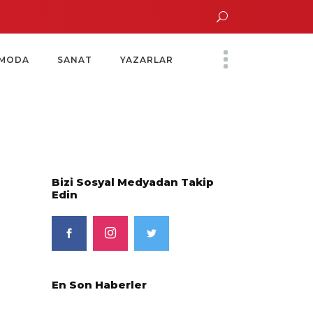
 Altın Saatinde Özel Davet
Yoko Ono Sergisi Özel Bir Davetle Açıldı
Mon
MODA
SANAT
YAZARLAR
Bizi Sosyal Medyadan Takip
Edin
En Son Haberler