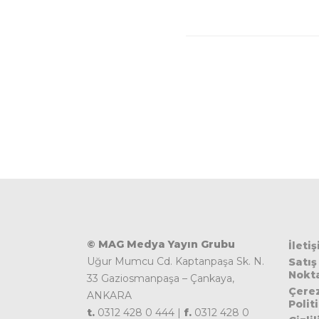
Sewell
© MAG Medya Yayın Grubu
İleti
Uğur Mumcu Cd. Kaptanpaşa Sk. N.
Satış
Nokta
33 Gaziosmanpaşa – Çankaya,
Çere
ANKARA
Polit
t.
0312 428 0 444 |
f.
0312 428 0