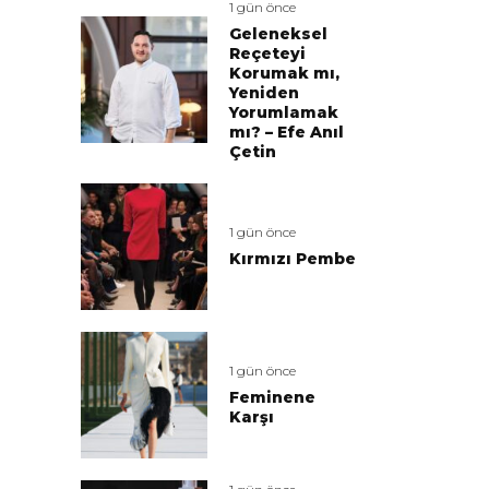
1 gün önce
Geleneksel
Reçeteyi
Korumak mı,
Yeniden
Yorumlamak
mı? – Efe Anıl
Çetin
1 gün önce
Kırmızı Pembe
1 gün önce
Feminene
Karşı