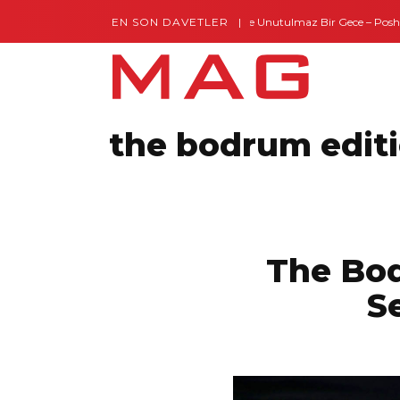
EN SON DAVETLER
Gaziantep’te Unutulmaz Bir Gece – Posh an
the bodrum edit
The Bod
S