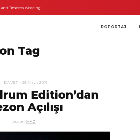
d Timeless Weddings
Bodrum’dan İngiltere’ye Kısa Bir Yolculuk
Bodrum’un
RÖPORTAJ
ion Tag
DAVET
28 Mayıs 2019
rum Edition’dan
ezon Açılışı
yazan:
MAG