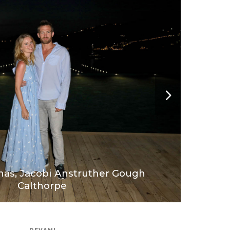
nas, Jacobi Anstruther Gough
Calthorpe