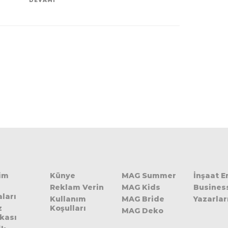
DEVAMI
şim
Künye
MAG Summer
İnşaat 
Reklam Verin
MAG Kids
Busines
ları
Kullanım
MAG Bride
Yazarlar
z
Koşulları
MAG Deko
ikası