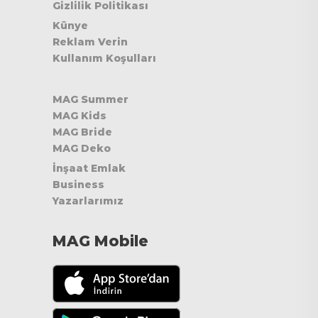
Gizlilik Politikası
Künye
Reklam Verin
Kullanım Koşulları
MAG Summer
MAG Kids
MAG Bride
MAG Deko
İnşaat Emlak
Business
Yazarlarımız
MAG Mobile