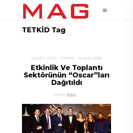
TETKİD Tag
DAVET
,
ÖDÜL TÖRENI
12 Nisan 2018
Etkinlik Ve Toplantı
Sektörünün “Oscar”ları
Dağıtıldı
yazan:
MAG