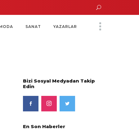
un Altın Saatinde Özel Davet
Yoko Ono Sergisi Özel Bir Davetle Açıldı
M
MODA
SANAT
YAZARLAR
Bizi Sosyal Medyadan Takip
Edin
En Son Haberler