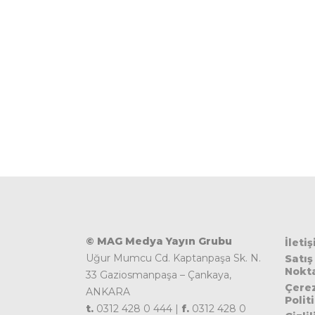
© MAG Medya Yayın Grubu
İleti
Uğur Mumcu Cd. Kaptanpaşa Sk. N.
Satış
Nokta
33 Gaziosmanpaşa – Çankaya,
Çere
ANKARA
Polit
t.
0312 428 0 444 |
f.
0312 428 0