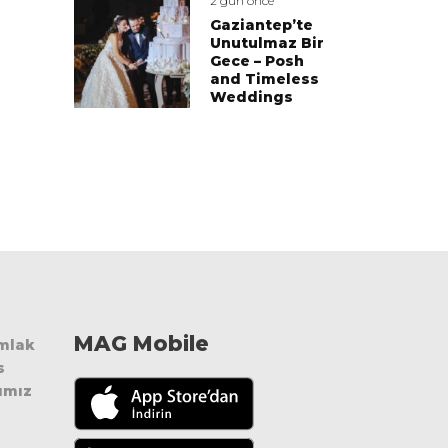
2 gün önce
Gaziantep’te
Unutulmaz Bir
Gece – Posh
and Timeless
Weddings
MAG Mobile
Emlak
s
ımız