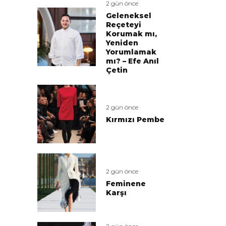
2 gün önce
Geleneksel
Reçeteyi
Korumak mı,
Yeniden
Yorumlamak
mı? – Efe Anıl
Çetin
2 gün önce
Kırmızı Pembe
2 gün önce
Feminene
Karşı