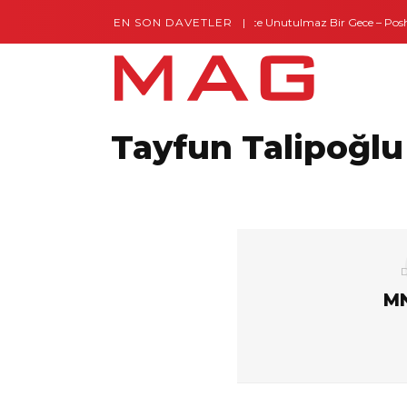
EN SON DAVETLER
Gaziantep’te Unutulmaz Bir Gece – Posh a
Tayfun Talipoğlu
MN