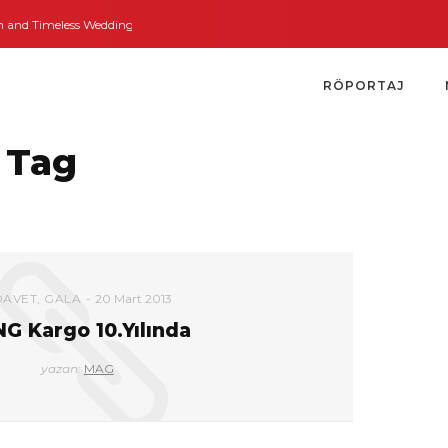
nd Timeless Weddings
Bodrum’dan İngiltere’ye Kısa Bir Yolculuk
Bodrum’
RÖPORTAJ
 Tag
DAVET
,
GALA
20 Mart 2013
G Kargo 10.Yılında
yazan:
MAG