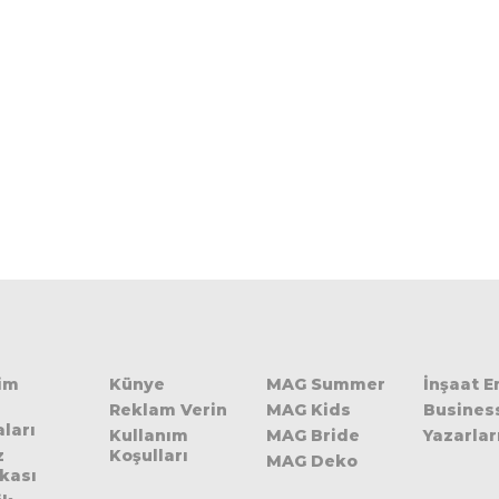
şim
Künye
MAG Summer
İnşaat 
Reklam Verin
MAG Kids
Busines
ları
Kullanım
MAG Bride
Yazarlar
z
Koşulları
MAG Deko
ikası