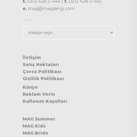
t.
0312 428 0 444 |
f.
0312 428 0 445
e.
mag@magdergi.com
Kategoriler
İletişim
Satış Noktaları
Çerez Politikası
Gizlilik Politikası
Künye
Reklam Verin
Kullanım Koşulları
MAG Summer
MAG Kids
MAG Bride