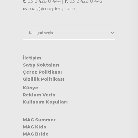
t.
0312 428 0 444 |
f.
0312 428 0 445
e.
mag@magdergi.com
Kategoriler
İletişim
Satış Noktaları
Çerez Politikası
Gizlilik Politikası
Künye
Reklam Verin
Kullanım Koşulları
MAG Summer
MAG Kids
MAG Bride