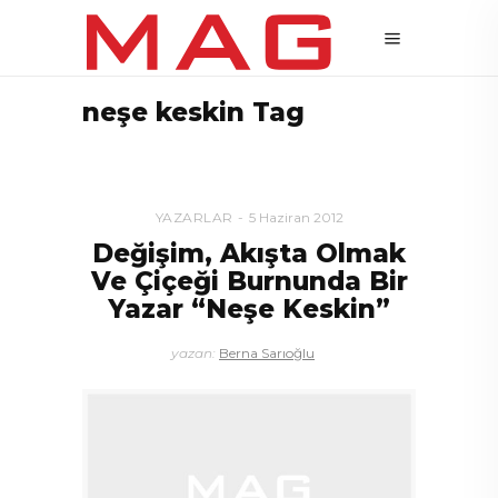
neşe keskin Tag
YAZARLAR
5 Haziran 2012
Değişim, Akışta Olmak
Ve Çiçeği Burnunda Bir
Yazar “Neşe Keskin”
yazan:
Berna Sarıoğlu