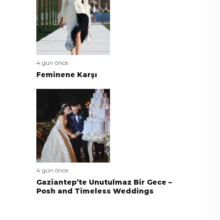
4 gün önce
Feminene Karşı
4 gün önce
Gaziantep’te Unutulmaz Bir Gece –
Posh and Timeless Weddings