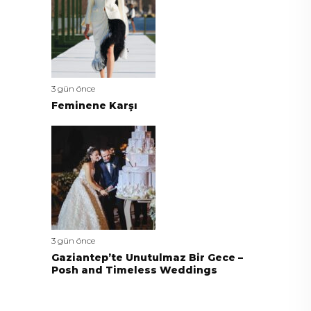
3 gün önce
Feminene Karşı
3 gün önce
Gaziantep’te Unutulmaz Bir Gece –
Posh and Timeless Weddings