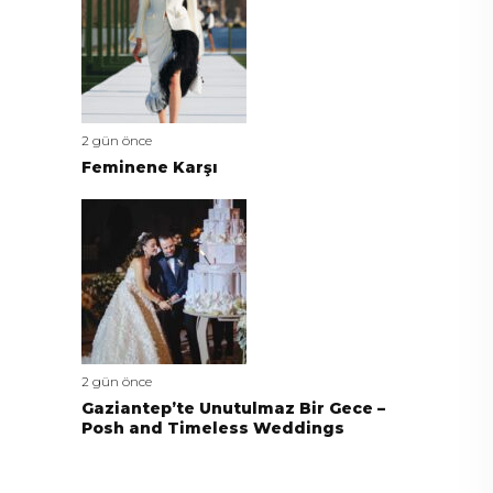
2 gün önce
Feminene Karşı
2 gün önce
Gaziantep’te Unutulmaz Bir Gece –
Posh and Timeless Weddings