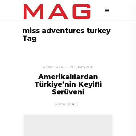
miss adventures turkey
Tag
RÖPORTAJ
20 Ekim 2011
Amerikalılardan
Türkiye’nin Keyifli
Serüveni
yazan:
MAG