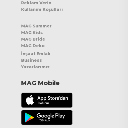
Reklam Verin
Kullanım Koşulları
MAG Summer
MAG Kids
MAG Bride
MAG Deko
İnşaat Emlak
Business
Yazarlarımız
MAG Mobile