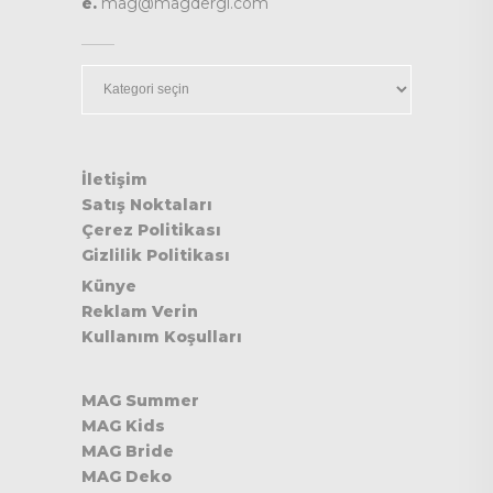
e.
mag@magdergi.com
Kategoriler
İletişim
Satış Noktaları
Çerez Politikası
Gizlilik Politikası
Künye
Reklam Verin
Kullanım Koşulları
MAG Summer
MAG Kids
MAG Bride
MAG Deko