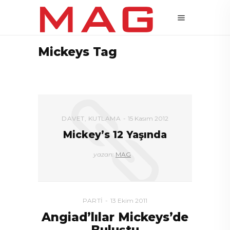
Mickeys Tag
DAVET
,
KUTLAMA
15 Kasım 2012
Mickey’s 12 Yaşında
yazan:
MAG
PARTI
13 Ekim 2011
Angiad’lılar Mickeys’de