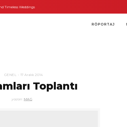
 Timeless Weddings
Bodrum’dan İngiltere’ye Kısa Bir Yolculuk
Bodrum’un 
RÖPORTAJ
GENEL
17 Aralık 2014
amları Toplantı
yazan:
MAG