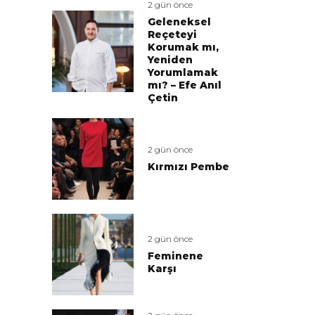
2 gün önce
Geleneksel
Reçeteyi
Korumak mı,
Yeniden
Yorumlamak
mı? – Efe Anıl
Çetin
2 gün önce
Kırmızı Pembe
2 gün önce
Feminene
Karşı