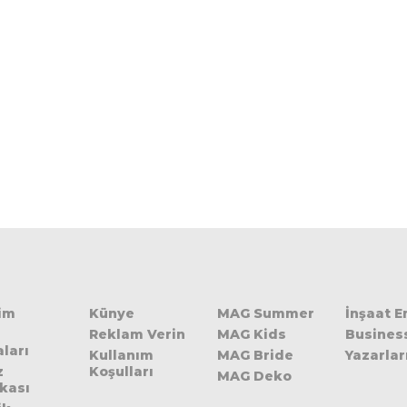
şim
Künye
MAG Summer
İnşaat 
Reklam Verin
MAG Kids
Busines
ları
Kullanım
MAG Bride
Yazarlar
z
Koşulları
MAG Deko
ikası