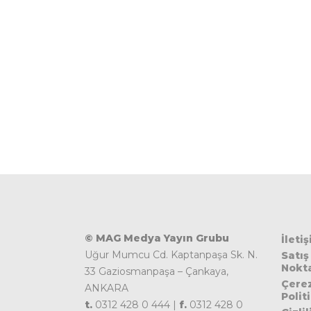
© MAG Medya Yayın Grubu
İleti
Uğur Mumcu Cd. Kaptanpaşa Sk. N.
Satış
Nokta
33 Gaziosmanpaşa – Çankaya,
Çere
ANKARA
Polit
t.
0312 428 0 444 |
f.
0312 428 0