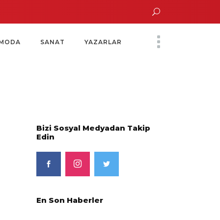
Altın Saatinde Özel Davet
Yoko Ono Sergisi Özel Bir Davetle Açıldı
Mont
MODA
SANAT
YAZARLAR
Bizi Sosyal Medyadan Takip
Edin
En Son Haberler