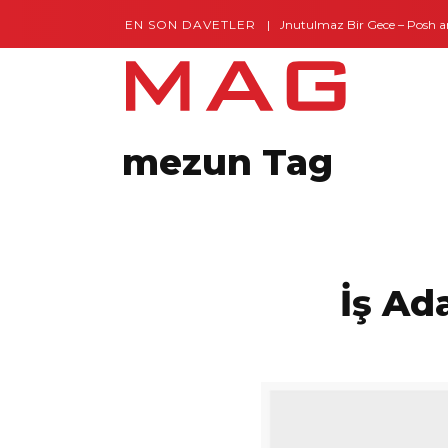
EN SON DAVETLER
Gaziantep’te Unutulmaz Bir Gece – Posh and
mezun Tag
İş Ad