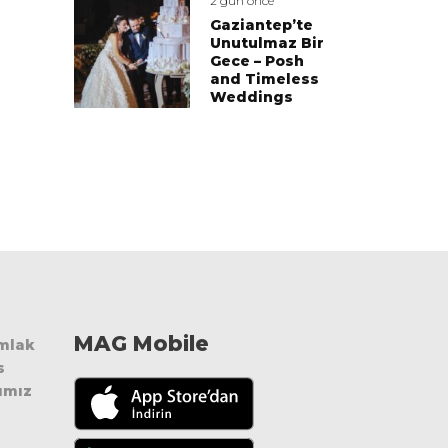
2 gün önce
Gaziantep’te
Unutulmaz Bir
Gece – Posh
and Timeless
Weddings
MAG Mobile
Emlak
s
ımız