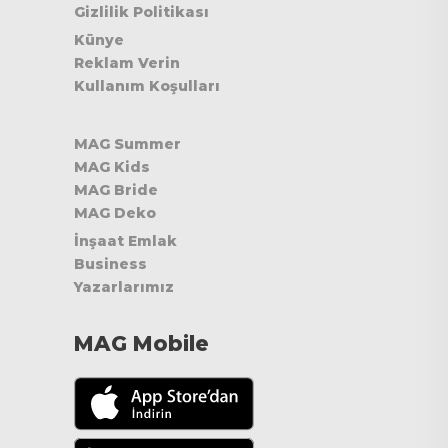
Gizlilik Politikası
Künye
Reklam Verin
Kullanım Koşulları
MAG Summer
MAG Kids
MAG Bride
MAG Deko
İnşaat Emlak
Business
Yazarlarımız
MAG Mobile