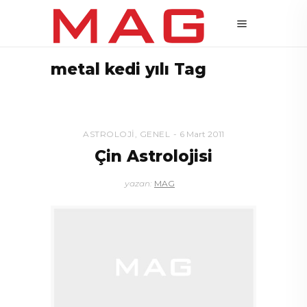
metal kedi yılı Tag
ASTROLOJI
,
GENEL
6 Mart 2011
Çin Astrolojisi
yazan:
MAG