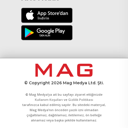
© Copyright 2026 Mag Medya Ltd. Şti.
© Mag Medya’ya ait bu sayfayı ziyaret ettiğinizde
Kullanım Koşulları
ve
Gizlilik Politikası
tarafınızca kabul edilmiş sayılır. Bu sitedeki materyal,
Mag Medya’nın önceden yazılı izni olmadan
çoğaltılamaz, dağıtılamaz, iletilemez, ön belleğe
alınamaz veya başka şekilde kullanılamaz.