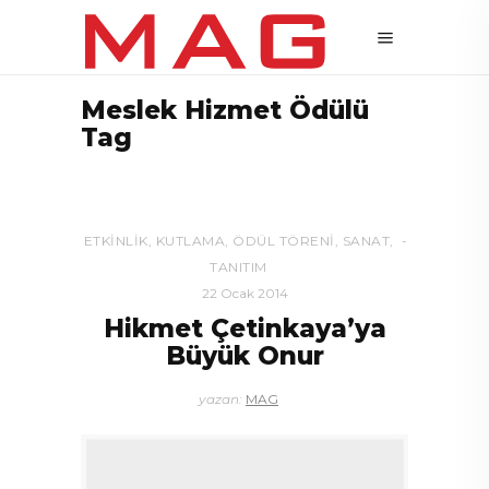
Meslek Hizmet Ödülü
Tag
ETKINLIK
,
KUTLAMA
,
ÖDÜL TÖRENI
,
SANAT
,
TANITIM
22 Ocak 2014
Hikmet Çetinkaya’ya
Büyük Onur
yazan:
MAG