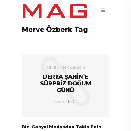
Merve Özberk Tag
GENEL
16 Ocak 2014
DERYA ŞAHİN’E
SÜRPRİZ DOĞUM
GÜNÜ
yazan:
MAG
Bizi Sosyal Medyadan Takip Edin