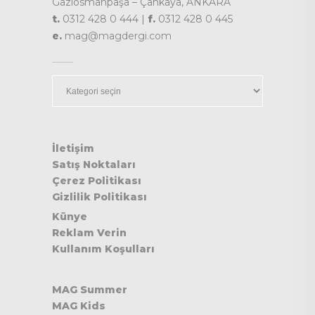
Gaziosmanpaşa – Çankaya, ANKARA
t.
0312 428 0 444 |
f.
0312 428 0 445
e.
mag@magdergi.com
Kategoriler
İletişim
Satış Noktaları
Çerez Politikası
Gizlilik Politikası
Künye
Reklam Verin
Kullanım Koşulları
MAG Summer
MAG Kids