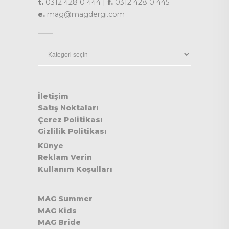
t.
0312 428 0 444 |
f.
0312 428 0 445
e.
mag@magdergi.com
Kategoriler
İletişim
Satış Noktaları
Çerez Politikası
Gizlilik Politikası
Künye
Reklam Verin
Kullanım Koşulları
MAG Summer
MAG Kids
MAG Bride