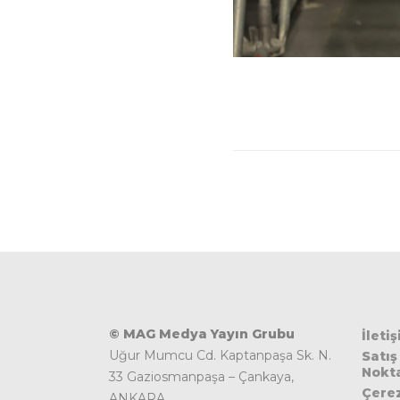
 Mayruk
© MAG Medya Yayın Grubu
İleti
Uğur Mumcu Cd. Kaptanpaşa Sk. N.
Satış
Nokta
33 Gaziosmanpaşa – Çankaya,
Çere
ANKARA