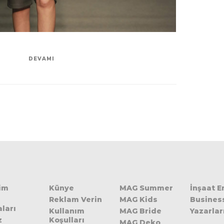
DEVAMI
şim
Künye
MAG Summer
İnşaat 
Reklam Verin
MAG Kids
Busines
ları
Kullanım
MAG Bride
Yazarlar
z
Koşulları
MAG Deko