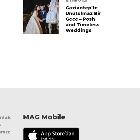
19 saat önce
Gaziantep’te
Unutulmaz Bir
Gece – Posh
and Timeless
Weddings
Aslı Filinta
MAG Mobile
Emlak
s
ımız