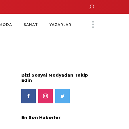
ın Saatinde Özel Davet
Yoko Ono Sergisi Özel Bir Davetle Açıldı
Montes b
MODA
SANAT
YAZARLAR
Bizi Sosyal Medyadan Takip
Edin
En Son Haberler