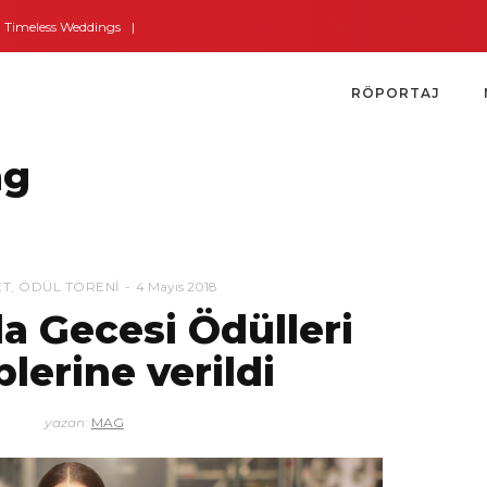
eless Weddings
Bodrum’dan İngiltere’ye Kısa Bir Yolculuk
Bodrum’un Alt
RÖPORTAJ
ag
ET
,
ÖDÜL TÖRENI
4 Mayıs 2018
a Gecesi Ödülleri
plerine verildi
yazan:
MAG