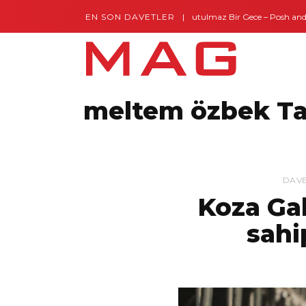
EN SON DAVETLER
Gaziantep’te Unutulmaz Bir Gece – Posh and Tim
meltem özbek T
DAV
Koza Gal
sahi