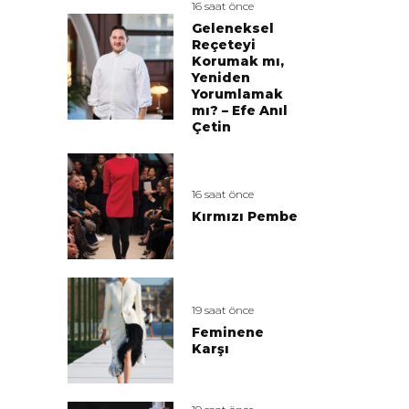
16 saat önce
Geleneksel
Reçeteyi
Korumak mı,
Yeniden
Yorumlamak
mı? – Efe Anıl
Çetin
16 saat önce
Kırmızı Pembe
19 saat önce
Feminene
Karşı