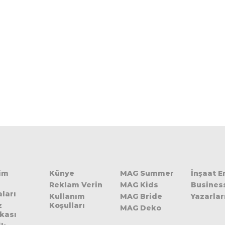
şim
Künye
MAG Summer
İnşaat 
Reklam Verin
MAG Kids
Busines
ları
Kullanım
MAG Bride
Yazarlar
z
Koşulları
MAG Deko
ikası