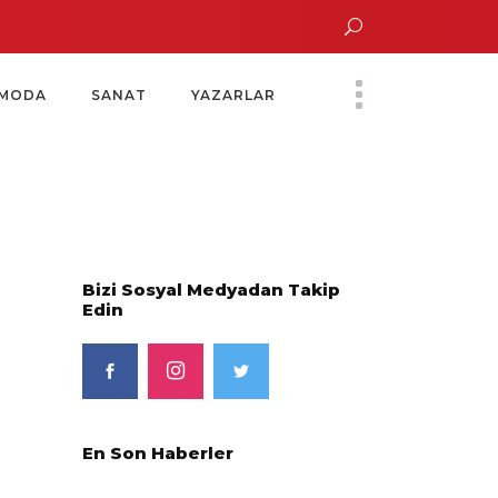
ın Saatinde Özel Davet
Yoko Ono Sergisi Özel Bir Davetle Açıldı
Montes b
MODA
SANAT
YAZARLAR
Bizi Sosyal Medyadan Takip
Edin
En Son Haberler