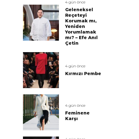
4 gün önce
Geleneksel
Reçeteyi
Korumak mı,
Yeniden
Yorumlamak
mı? – Efe Anıl
Çetin
4 gün önce
Kırmızı Pembe
4 gün önce
Feminene
Karşı