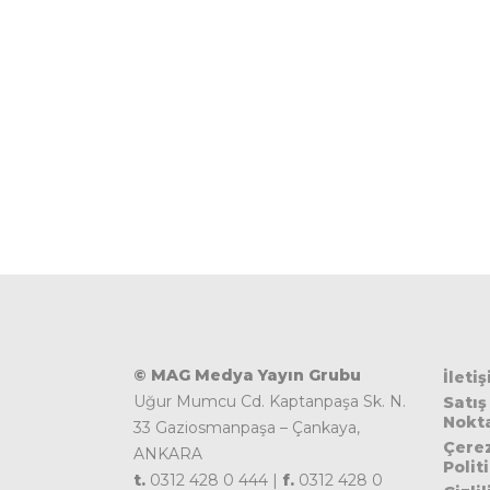
© MAG Medya Yayın Grubu
İleti
Uğur Mumcu Cd. Kaptanpaşa Sk. N.
Satış
Nokta
33 Gaziosmanpaşa – Çankaya,
Çere
ANKARA
Polit
t.
0312 428 0 444 |
f.
0312 428 0