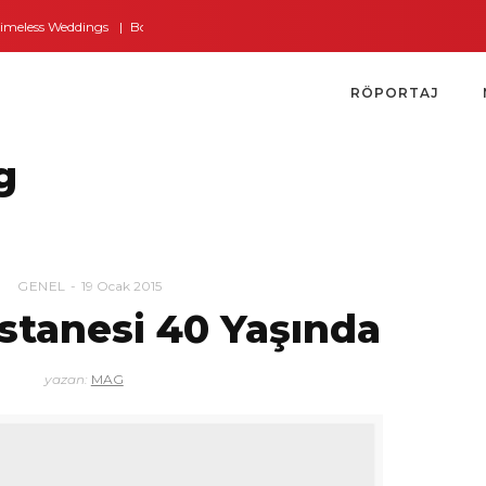
eless Weddings
Bodrum’dan İngiltere’ye Kısa Bir Yolculuk
Bodrum’un Alt
RÖPORTAJ
g
GENEL
19 Ocak 2015
stanesi 40 Yaşında
yazan:
MAG