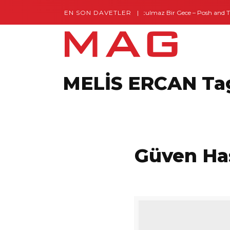
EN SON DAVETLER
Gaziantep’te Unutulmaz Bir Gece – Posh and Tim
MELİS ERCAN Ta
Güven Ha