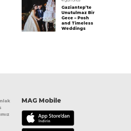
4 gün önce
Gaziantep’te
Unutulmaz Bir
Gece – Posh
and Timeless
Weddings
MAG Mobile
Emlak
s
ımız