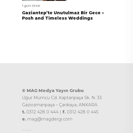
1 gün önce
Gaziantep’te Unutulmaz Bir Gece –
Posh and Timeless Weddings
© MAG Medya Yayın Grubu
Uğur Mumcu Cd. Kaptanpaşa Sk. N. 33
Gaziosmanpaşa – Çankaya, ANKARA
t.
0312 428 0 444 |
f.
0312 428 0 445
e.
mag@magdergi.com