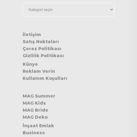
Kategoriler
İletişim
Satış Noktaları
Çerez Politikası
Gizlilik Politikası
Künye
Reklam Verin
Kullanım Koşulları
MAG Summer
MAG Kids
MAG Bride
MAG Deko
İnşaat Emlak
Business