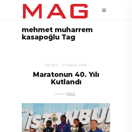
mehmet muharrem
kasapoğlu Tag
DAVET
27 Kasım 2018
Maratonun 40. Yılı
Kutlandı
yazan:
MAG