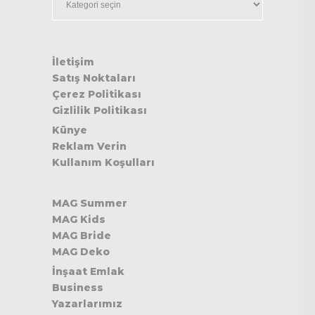
İletişim
Satış Noktaları
Çerez Politikası
Gizlilik Politikası
Künye
Reklam Verin
Kullanım Koşulları
MAG Summer
MAG Kids
MAG Bride
MAG Deko
İnşaat Emlak
Business
Yazarlarımız