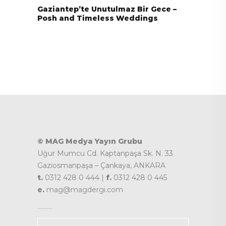
Gaziantep’te Unutulmaz Bir Gece –
Posh and Timeless Weddings
© MAG Medya Yayın Grubu
Uğur Mumcu Cd. Kaptanpaşa Sk. N. 33
Gaziosmanpaşa – Çankaya, ANKARA
t.
0312 428 0 444 |
f.
0312 428 0 445
e.
mag@magdergi.com
Kategoriler