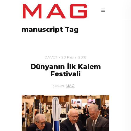
manuscript Tag
DAVET
20 Kasım 2018
Dünyanın İlk Kalem
Festivali
yazan:
MAG
Fa
Şim