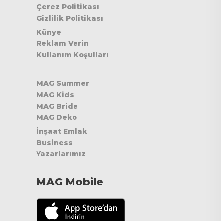
Çerez Politikası
Gizlilik Politikası
Künye
Reklam Verin
Kullanım Koşulları
MAG Summer
MAG Kids
MAG Bride
MAG Deko
İnşaat Emlak
Business
Yazarlarımız
MAG Mobile