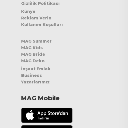
Gizlilik Politikası
Künye
Reklam Verin
Kullanım Koşulları
MAG Summer
MAG Kids
MAG Bride
MAG Deko
İnşaat Emlak
Business
Yazarlarımız
MAG Mobile