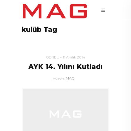
kulüb Tag
GENEL
11 Aralık 2014
AYK 14. Yılını Kutladı
yazan:
MAG