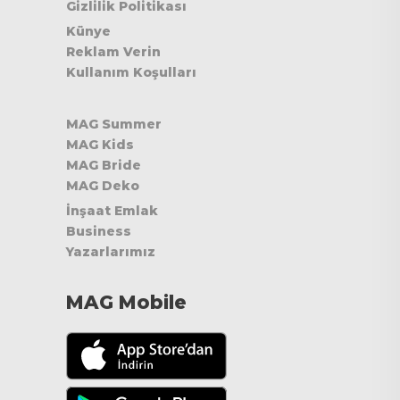
Gizlilik Politikası
Künye
Reklam Verin
Kullanım Koşulları
MAG Summer
MAG Kids
MAG Bride
MAG Deko
İnşaat Emlak
Business
Yazarlarımız
MAG Mobile