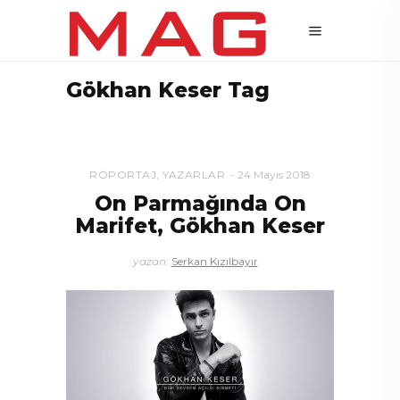
Gökhan Keser Tag
RÖPORTAJ
,
YAZARLAR
24 Mayıs 2018
On Parmağında On
Marifet, Gökhan Keser
yazan:
Serkan Kızılbayır