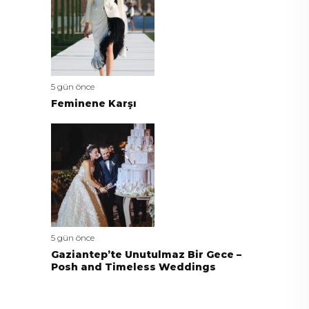
5 gün önce
Feminene Karşı
5 gün önce
Gaziantep’te Unutulmaz Bir Gece –
Posh and Timeless Weddings