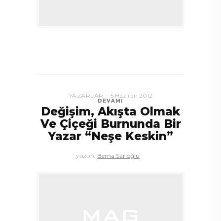
YAZARLAR
5 Haziran 2012
DEVAMI
Değişim, Akışta Olmak
Ve Çiçeği Burnunda Bir
Yazar “Neşe Keskin”
yazan:
Berna Sarıoğlu