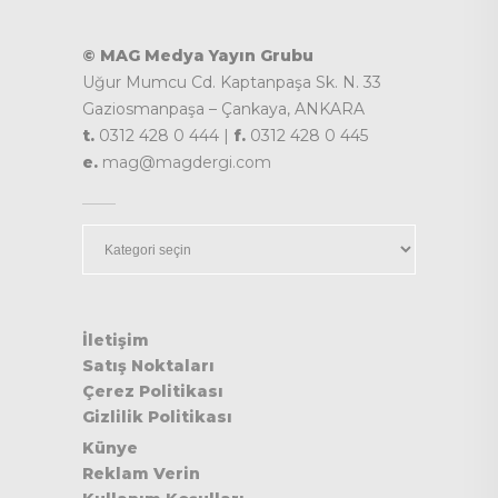
© MAG Medya Yayın Grubu
Uğur Mumcu Cd. Kaptanpaşa Sk. N. 33
Gaziosmanpaşa – Çankaya, ANKARA
t.
0312 428 0 444 |
f.
0312 428 0 445
e.
mag@magdergi.com
Kategoriler
İletişim
Satış Noktaları
Çerez Politikası
Gizlilik Politikası
Künye
Reklam Verin