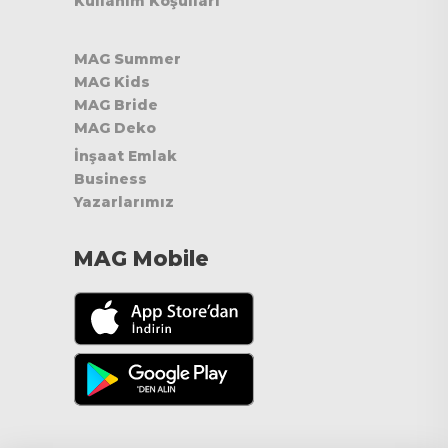
Kullanım Koşulları
MAG Summer
MAG Kids
MAG Bride
MAG Deko
İnşaat Emlak
Business
Yazarlarımız
MAG Mobile