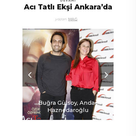
DEVAMI
Acı Tatlı Ekşi Ankara’da
yazan:
MAG
Buğra Gülsoy, Andaç
Bu
Haznedaroğlu