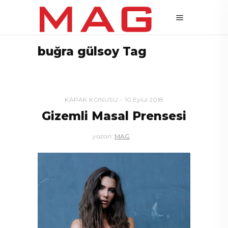
buğra gülsoy Tag
KAPAK KONUSU
10 Eylül 2018
Gizemli Masal Prensesi
yazan:
MAG