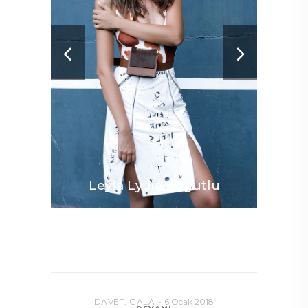
Leyla Lydia Tuğutlu
DAVET
,
GALA
6 Ocak 2018