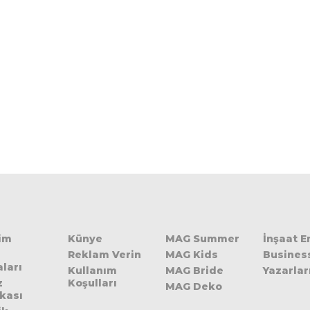
şim
Künye
MAG Summer
İnşaat 
Reklam Verin
MAG Kids
Busines
ları
Kullanım
MAG Bride
Yazarlar
z
Koşulları
MAG Deko
ikası