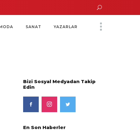
un Altın Saatinde Özel Davet
Yoko Ono Sergisi Özel Bir Davetle Açıldı
M
MODA
SANAT
YAZARLAR
Bizi Sosyal Medyadan Takip
Edin
En Son Haberler