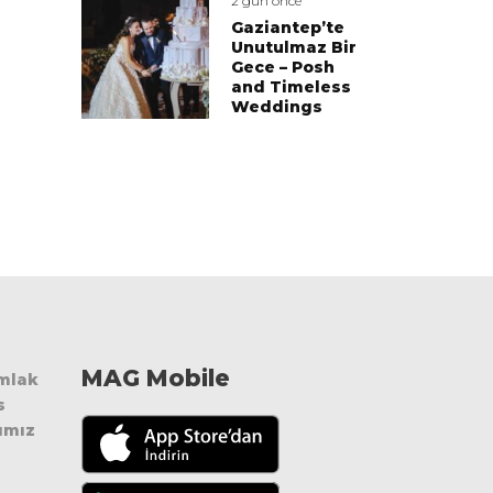
2 gün önce
Gaziantep’te
Unutulmaz Bir
Gece – Posh
and Timeless
Weddings
MAG Mobile
Emlak
s
ımız