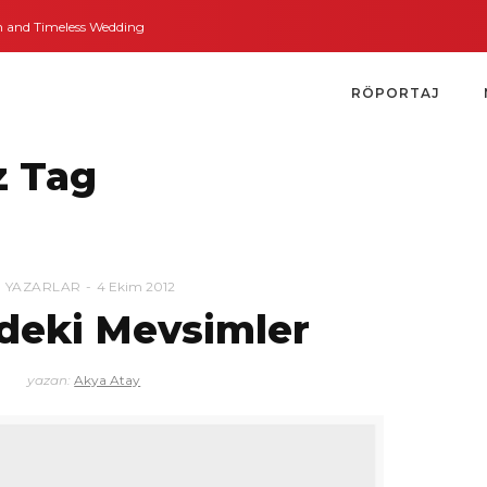
nd Timeless Weddings
Bodrum’dan İngiltere’ye Kısa Bir Yolculuk
Bodrum’
RÖPORTAJ
z Tag
YAZARLAR
4 Ekim 2012
zdeki Mevsimler
yazan:
Akya Atay