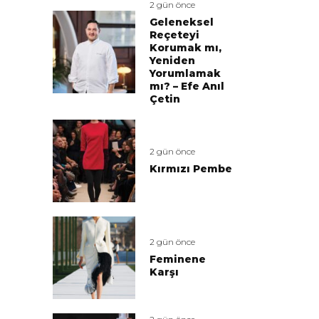
2 gün önce
Geleneksel
Reçeteyi
Korumak mı,
Yeniden
Yorumlamak
mı? – Efe Anıl
Çetin
2 gün önce
Kırmızı Pembe
2 gün önce
Feminene
Karşı