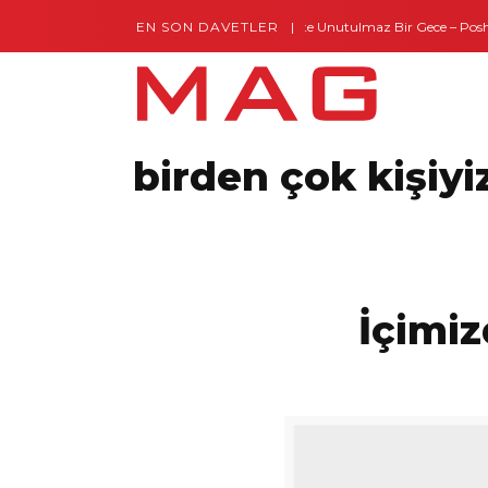
EN SON DAVETLER
Gaziantep’te Unutulmaz Bir Gece – Posh a
birden çok kişiyi
İçimi