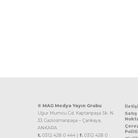
© MAG Medya Yayın Grubu
İleti
Uğur Mumcu Cd. Kaptanpaşa Sk. N.
Satış
Nokta
33 Gaziosmanpaşa – Çankaya,
Çere
ANKARA
Polit
t.
0312 428 0 444 |
f.
0312 428 0