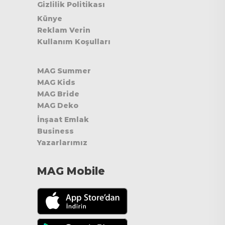
Gizlilik Politikası
Künye
Reklam Verin
Kullanım Koşulları
MAG Summer
MAG Kids
MAG Bride
MAG Deko
İnşaat Emlak
Business
Yazarlarımız
MAG Mobile