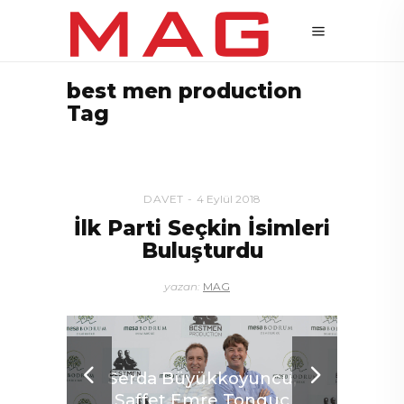
best men production
Tag
DAVET
4 Eylül 2018
İlk Parti Seçkin İsimleri
Buluşturdu
yazan:
MAG
Serda Büyükkoyuncu,
Saffet Emre Tonguç
Se