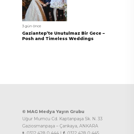
3 gün önce
Gaziantep’te Unutulmaz Bir Gece –
Posh and Timeless Weddings
© MAG Medya Yayın Grubu
Uğur Mumcu Cd. Kaptanpaşa Sk. N. 33
Gaziosmanpaşa – Çankaya, ANKARA
t.
0312 428 0 444 |
f.
0312 428 0 445