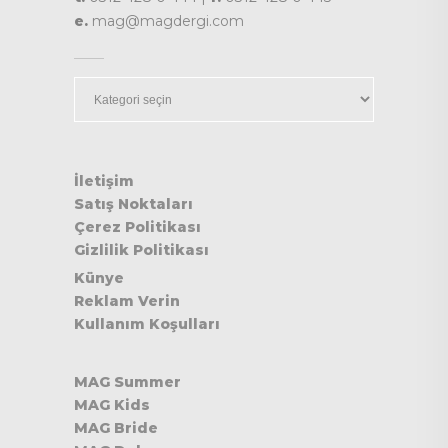
e.
mag@magdergi.com
Kategoriler
İletişim
Satış Noktaları
Çerez Politikası
Gizlilik Politikası
Künye
Reklam Verin
Kullanım Koşulları
MAG Summer
MAG Kids
MAG Bride