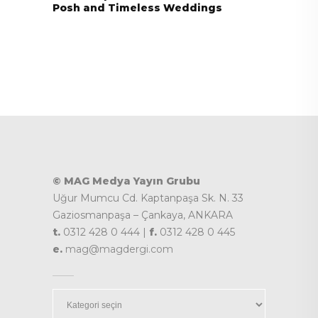
Posh and Timeless Weddings
© MAG Medya Yayın Grubu
Uğur Mumcu Cd. Kaptanpaşa Sk. N. 33
Gaziosmanpaşa – Çankaya, ANKARA
t.
0312 428 0 444 |
f.
0312 428 0 445
e.
mag@magdergi.com
Kategoriler