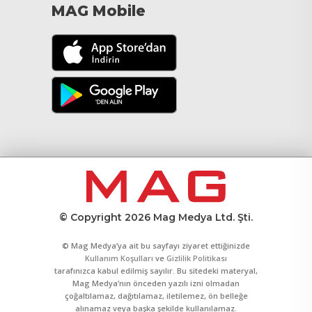
MAG Mobile
© Copyright 2026 Mag Medya Ltd. Şti.
© Mag Medya’ya ait bu sayfayı ziyaret ettiğinizde
Kullanım Koşulları
ve
Gizlilik Politikası
tarafınızca kabul edilmiş sayılır. Bu sitedeki materyal,
Mag Medya’nın önceden yazılı izni olmadan
çoğaltılamaz, dağıtılamaz, iletilemez, ön belleğe
alınamaz veya başka şekilde kullanılamaz.