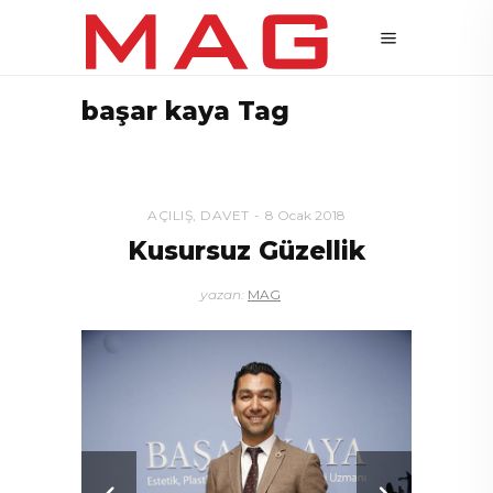
başar kaya Tag
AÇILIŞ
,
DAVET
8 Ocak 2018
Kusursuz Güzellik
yazan:
MAG