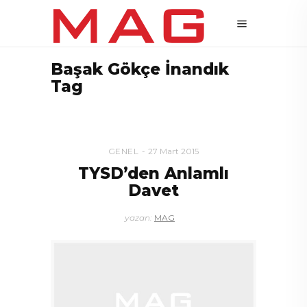
Başak Gökçe İnandık
Tag
GENEL
27 Mart 2015
TYSD’den Anlamlı
Davet
yazan:
MAG