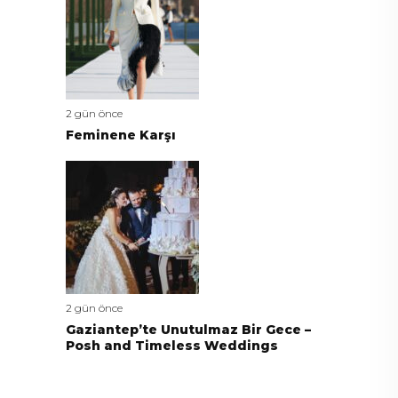
2 gün önce
Feminene Karşı
2 gün önce
Gaziantep’te Unutulmaz Bir Gece –
Posh and Timeless Weddings