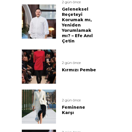
2 gün önce
Geleneksel
Reçeteyi
Korumak mı,
Yeniden
Yorumlamak
mı? – Efe Anıl
Çetin
2 gün önce
Kırmızı Pembe
2 gün önce
Feminene
Karşı