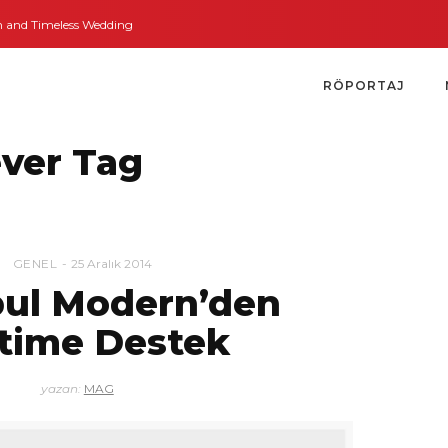
nd Timeless Weddings
Bodrum’dan İngiltere’ye Kısa Bir Yolculuk
Bodrum’
RÖPORTAJ
ever Tag
GENEL
25 Aralık 2014
bul Modern’den
time Destek
yazan:
MAG