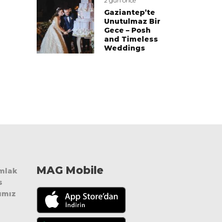
2 gün önce
Gaziantep’te
Unutulmaz Bir
Gece – Posh
and Timeless
Weddings
MAG Mobile
Emlak
s
ımız