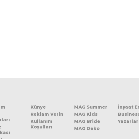
şim
Künye
MAG Summer
İnşaat 
Reklam Verin
MAG Kids
Busines
ları
Kullanım
MAG Bride
Yazarlar
z
Koşulları
MAG Deko
ikası