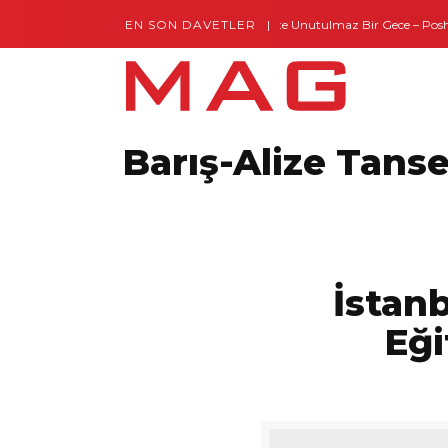
EN SON DAVETLER
Gaziantep’te Unutulmaz Bir Gece – Posh a
Barış-Alize Tans
İstan
Eği