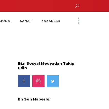
un Altın Saatinde Özel Davet
Yoko Ono Sergisi Özel Bir Davetle Açıldı
M
MODA
SANAT
YAZARLAR
Bizi Sosyal Medyadan Takip
Edin
En Son Haberler