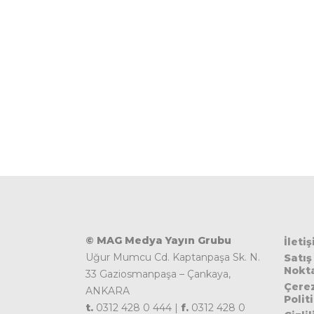
© MAG Medya Yayın Grubu
İleti
Uğur Mumcu Cd. Kaptanpaşa Sk. N.
Satış
Nokta
33 Gaziosmanpaşa – Çankaya,
Çere
ANKARA
Polit
t.
0312 428 0 444 |
f.
0312 428 0