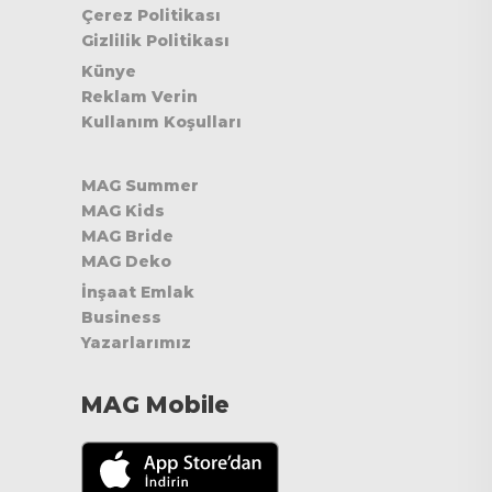
Çerez Politikası
Gizlilik Politikası
Künye
Reklam Verin
Kullanım Koşulları
MAG Summer
MAG Kids
MAG Bride
MAG Deko
İnşaat Emlak
Business
Yazarlarımız
MAG Mobile