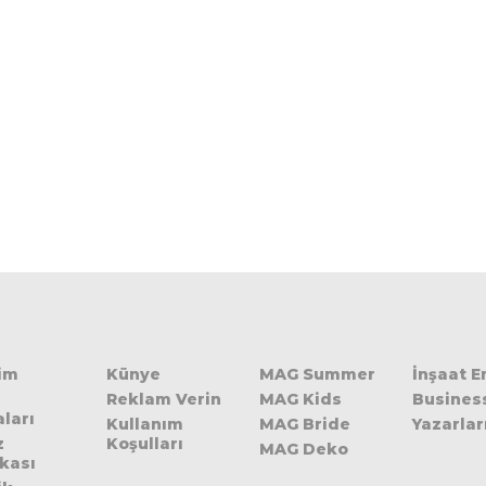
şim
Künye
MAG Summer
İnşaat 
Reklam Verin
MAG Kids
Busines
ları
Kullanım
MAG Bride
Yazarlar
z
Koşulları
MAG Deko
ikası