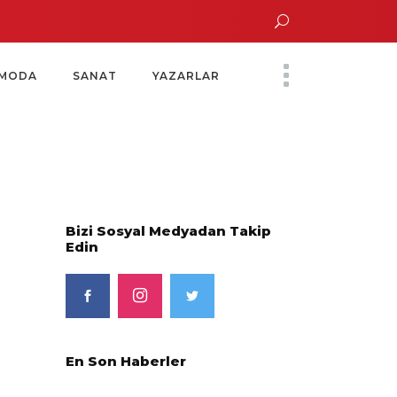
un Altın Saatinde Özel Davet
Yoko Ono Sergisi Özel Bir Davetle Açıldı
MODA
SANAT
YAZARLAR
Bizi Sosyal Medyadan Takip
Edin
En Son Haberler