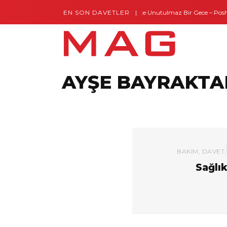
EN SON DAVETLER
Gaziantep’te Unutulmaz Bir Gece – Posh a
Montes by Missoni Kapılarını Açtı
AYŞE BAYRAKTA
BAKIM
,
DAVET
Sağlık