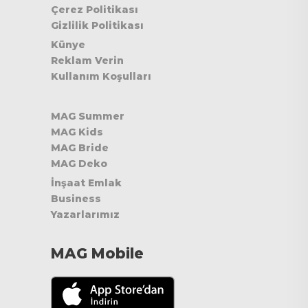
Çerez Politikası
Gizlilik Politikası
Künye
Reklam Verin
Kullanım Koşulları
MAG Summer
MAG Kids
MAG Bride
MAG Deko
İnşaat Emlak
Business
Yazarlarımız
MAG Mobile