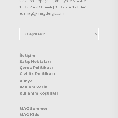
Gaziosmanpaşa – Çankaya, ANKARA
t.
0312 428 0 444 |
f.
0312 428 0 445
e.
mag@magdergi.com
Kategoriler
İletişim
Satış Noktaları
Çerez Politikası
Gizlilik Politikası
Künye
Reklam Verin
Kullanım Koşulları
MAG Summer
MAG Kids