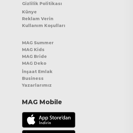
Gizlilik Politikası
Künye
Reklam Verin
Kullanım Koşulları
MAG Summer
MAG Kids
MAG Bride
MAG Deko
İnşaat Emlak
Business
Yazarlarımız
MAG Mobile