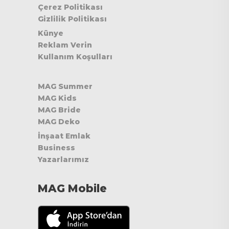
Çerez Politikası
Gizlilik Politikası
Künye
Reklam Verin
Kullanım Koşulları
MAG Summer
MAG Kids
MAG Bride
MAG Deko
İnşaat Emlak
Business
Yazarlarımız
MAG Mobile