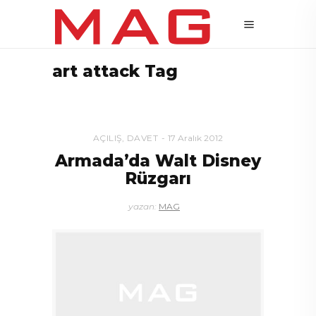
art attack Tag
AÇILIŞ
,
DAVET
17 Aralık 2012
Armada’da Walt Disney
Rüzgarı
yazan:
MAG