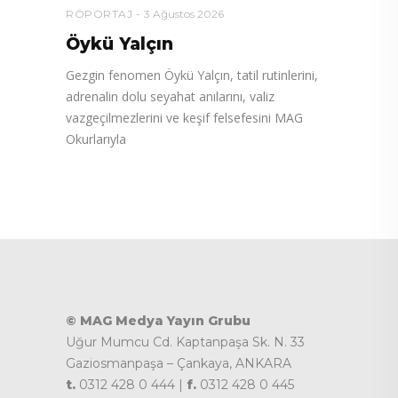
RÖPORTAJ
3 Ağustos 2026
Öykü Yalçın
Gezgin fenomen Öykü Yalçın, tatil rutinlerini,
adrenalin dolu seyahat anılarını, valiz
vazgeçilmezlerini ve keşif felsefesini MAG
Okurlarıyla
© MAG Medya Yayın Grubu
Uğur Mumcu Cd. Kaptanpaşa Sk. N. 33
Gaziosmanpaşa – Çankaya, ANKARA
t.
0312 428 0 444 |
f.
0312 428 0 445