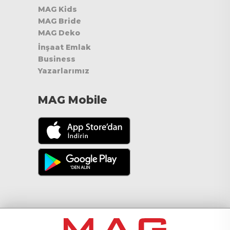
MAG Kids
MAG Bride
MAG Deko
İnşaat Emlak
Business
Yazarlarımız
MAG Mobile