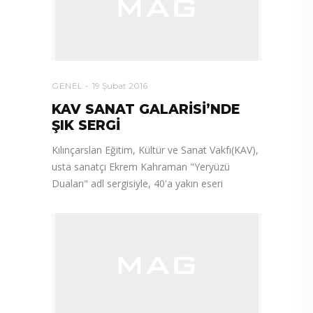
GENEL
19 Şubat 2016
KAV SANAT GALARİSİ’NDE
ŞIK SERGİ
Kılınçarslan Eğitim, Kültür ve Sanat Vakfı(KAV),
usta sanatçı Ekrem Kahraman "Yeryüzü
Duaları" adl sergisiyle, 40'a yakın eseri