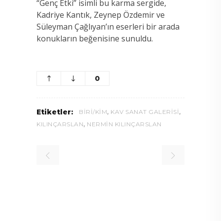
“Genç Etki” isimli bu karma sergide,
Kadriye Kantık, Zeynep Özdemir ve
Süleyman Çağlıyan’ın eserleri bir arada
konukların beğenisine sunuldu.
0
,
,
Etiketler:
BIRI/KIM
KAV SANAT GALERISI
,
KILINÇARSLAN
NERMIN KILINÇARSLAN