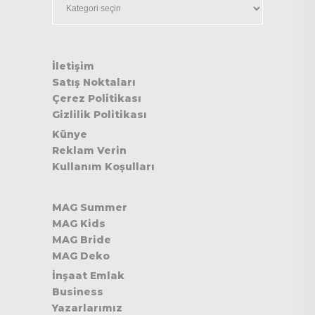
İletişim
Satış Noktaları
Çerez Politikası
Gizlilik Politikası
Künye
Reklam Verin
Kullanım Koşulları
MAG Summer
MAG Kids
MAG Bride
MAG Deko
İnşaat Emlak
Business
Yazarlarımız