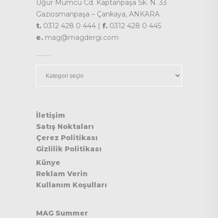
Uğur Mumcu Cd. Kaptanpaşa Sk. N. 33
Gaziosmanpaşa – Çankaya, ANKARA
t.
0312 428 0 444 |
f.
0312 428 0 445
e.
mag@magdergi.com
Kategoriler
İletişim
Satış Noktaları
Çerez Politikası
Gizlilik Politikası
Künye
Reklam Verin
Kullanım Koşulları
MAG Summer