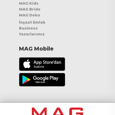
MAG Kids
MAG Bride
MAG Deko
İnşaat Emlak
Business
Yazarlarımız
MAG Mobile